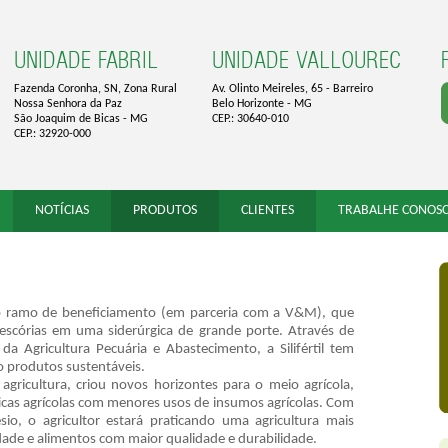
UNIDADE FABRIL
UNIDADE VALLOUREC
Fazenda Coronha, SN, Zona Rural
Av. Olinto Meireles, 65 - Barreiro
Nossa Senhora da Paz
Belo Horizonte - MG
São Joaquim de Bicas - MG
CEP.: 30640-010
CEP.: 32920-000
NOTÍCIAS
PRODUTOS
CLIENTES
TRABALHE CONOS
 do ramo de beneficiamento (em parceria com a V&M), que
escórias em uma siderúrgica de grande porte. Através de
da Agricultura Pecuária e Abastecimento, a Silifértil tem
o produtos sustentáveis.
agricultura, criou novos horizontes para o meio agrícola,
áticas agrícolas com menores usos de insumos agrícolas. Com
sio, o agricultor estará praticando uma agricultura mais
ade e alimentos com maior qualidade e durabilidade.