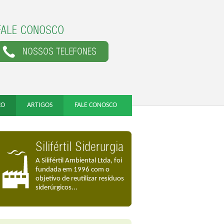
FALE CONOSCO
CO
ARTIGOS
FALE CONOSCO
Silifértil Siderurgia
A Silifértil Ambiental Ltda, foi
fundada em 1996 com o
objetivo de reutilizar resíduos
siderúrgicos...