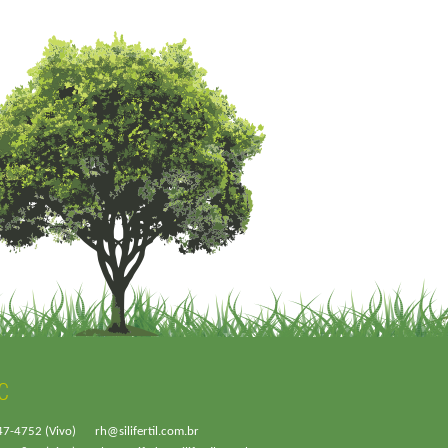
C
47-4752 (Vivo)
rh@silifertil.com.br