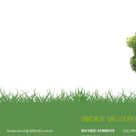
UNIDADE VALLOURE
financeiro2@silifertil.com.br
RH/MEIO AMBIENTE
(31) 98